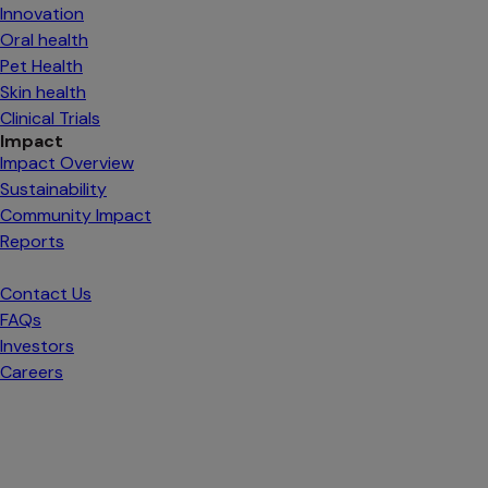
Innovation
Oral health
Pet Health
Skin health
Clinical Trials
Impact
Impact Overview
Sustainability
Community Impact
Reports
Contact Us
FAQs
Investors
s’ouvre dans un nouvel onglet
Careers
s’ouvre dans un nouvel onglet