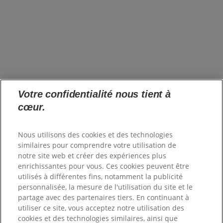
À propos de nous
s’ouvre dans un nouvel onglet
Marques
Innovation
s’ouvre dans un nouvel onglet
Impact
News
s’ouvre dans un nouvel onglet
France (FR)
Carrières
Votre confidentialité nous tient à
s’ouvre dans un nouvel onglet
Investisseurs
cœur.
s’ouvre dans un nouvel onglet
Fournisseurs
s’ouvre dans un nouvel onglet
Où acheter
s’ouvre dans un nouvel onglet
FAQs
Nous utilisons des cookies et des technologies
Plan du site
similaires pour comprendre votre utilisation de
notre site web et créer des expériences plus
enrichissantes pour vous. Ces cookies peuvent être
Colgate.fr
utilisés à différentes fins, notamment la publicité
s’ouvre dans un nouvel onglet
Colgate.Professional.fr
personnalisée, la mesure de l'utilisation du site et le
s’ouvre dans un nouvel onglet
partage avec des partenaires tiers. En continuant à
Conditions d'utilisation
utiliser ce site, vous acceptez notre utilisation des
Conditions générales de vente
cookies et des technologies similaires, ainsi que